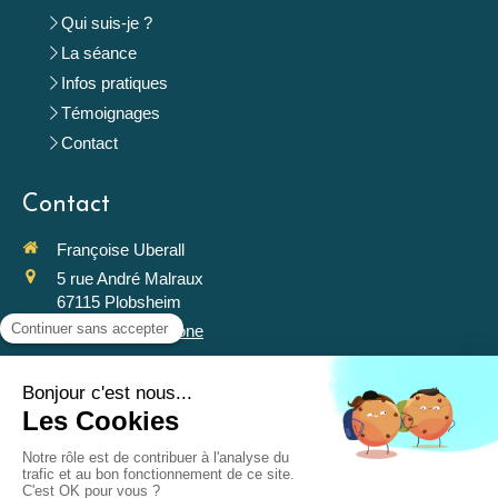
Qui suis-je ?
La séance
Infos pratiques
Témoignages
Contact
Contact
Françoise Uberall
5 rue André Malraux
67115
Plobsheim
Afficher le téléphone
Prendre rendez-vous
©2018 Françoise Uberall - Psychologue Plobsheim
Plan du site