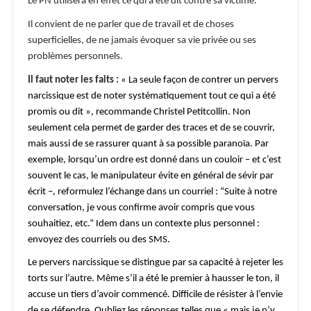
Le PN utilisera en effet ce qui a été dit contre sa victime.
Il convient de ne parler que de travail et de choses
superficielles, de ne jamais évoquer sa vie privée ou ses
problèmes personnels.
Il faut noter les faits :
« La seule façon de contrer un pervers
narcissique est de noter systématiquement tout ce qui a été
promis ou dit », recommande Christel Petitcollin. Non
seulement cela permet de garder des traces et de se couvrir,
mais aussi de se rassurer quant à sa possible paranoïa. Par
exemple, lorsqu’un ordre est donné dans un couloir – et c’est
souvent le cas, le manipulateur évite en général de sévir par
écrit –, reformulez l’échange dans un courriel : “Suite à notre
conversation, je vous confirme avoir compris que vous
souhaitiez, etc.” Idem dans un contexte plus personnel :
envoyez des courriels ou des SMS.
Le pervers narcissique se distingue par sa capacité à rejeter les
torts sur l’autre. Même s’il a été le premier à hausser le ton, il
accuse un tiers d’avoir commencé. Difficile de résister à l’envie
de se défendre. Oubliez les réponses telles que « mais je n’y